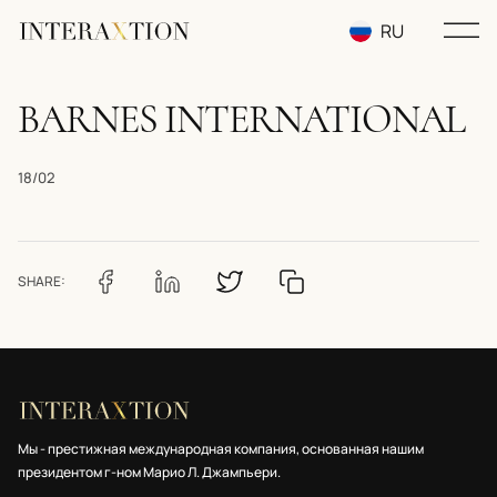
RU
EN
BARNES INTERNATIONAL
UA
18/02
SHARE:
Мы - престижная международная компания, основанная нашим
президентом г-ном Марио Л. Джампьери.