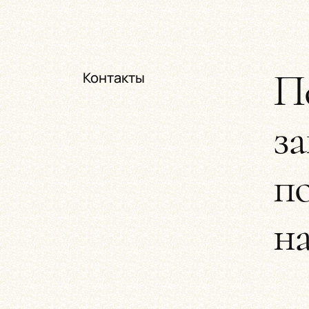
П
Контакты
з
по
н