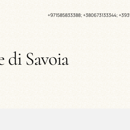
+971585833388; +380673133344; +39
e di Savoia