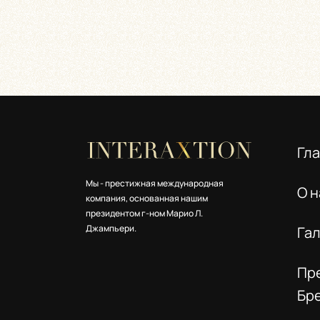
Гл
Мы - престижная международная
О н
компания, основанная нашим
президентом г-ном Марио Л.
Джампьери.
Га
Пр
Бр