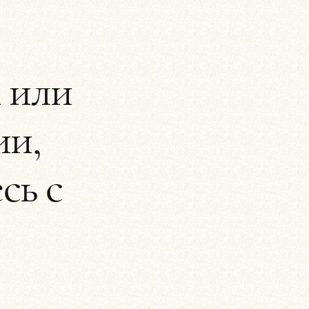
 или
ии,
сь с