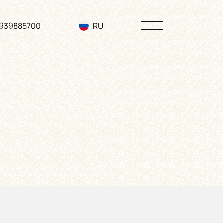
3939885700
RU
EN
UA