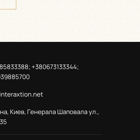
85833388; +380673133344;
939885700
interaxtion.net
на, Киев, Генерала Шаповала ул.,
035