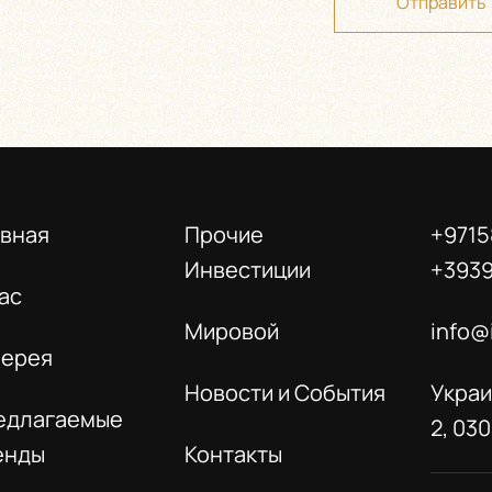
Отправить
авная
Прочие
+9715
Инвестиции
+393
ас
Мировой
info@
лерея
Новости и События
Украи
едлагаемые
2, 03
енды
Контакты