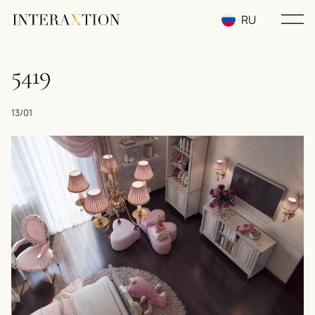
RU
EN
5419
UA
13/01