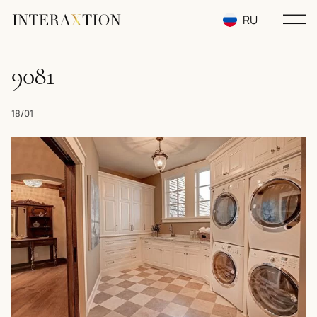
RU
EN
9081
UA
18/01