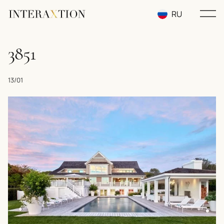
RU
EN
3851
UA
13/01