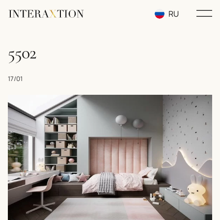
RU
EN
5502
UA
17/01