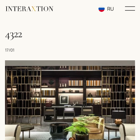
RU
EN
4322
UA
17/01