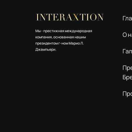
Гл
Мы - престижная международная
О н
компания, основанная нашим
президентом г-ном Марио Л.
Джампьери.
Га
Пр
Бр
Пр