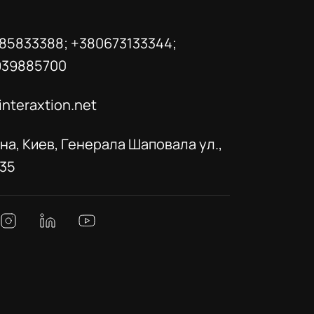
85833388; +380673133344;
939885700
interaxtion.net
на, Киев, Генерала Шаповала ул.,
035