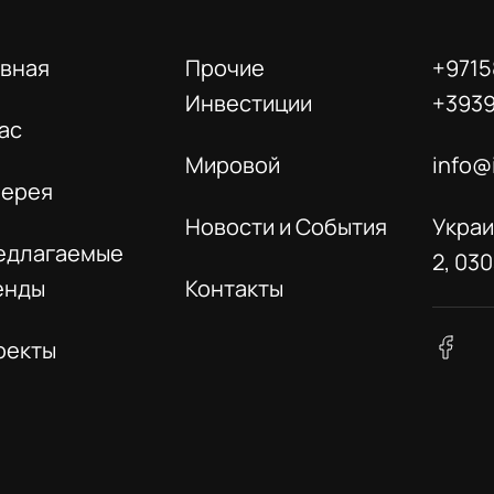
авная
Прочие
+9715
Инвестиции
+393
ас
Мировой
info@
лерея
Новости и События
Украи
едлагаемые
2, 03
енды
Контакты
оекты