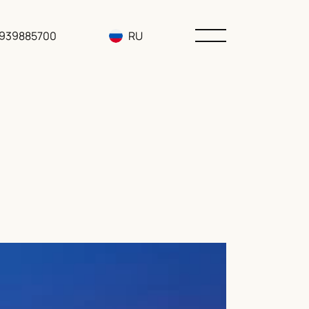
3939885700
RU
EN
UA