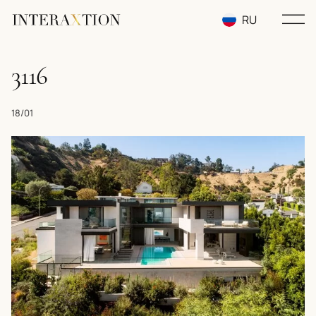
RU
EN
3116
UA
18/01