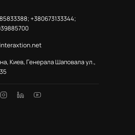
85833388; +380673133344;
939885700
interaxtion.net
на, Киев, Генерала Шаповала ул.,
035