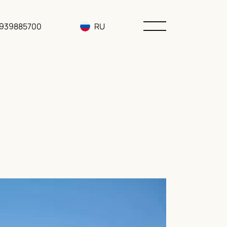
3939885700
RU
EN
UA