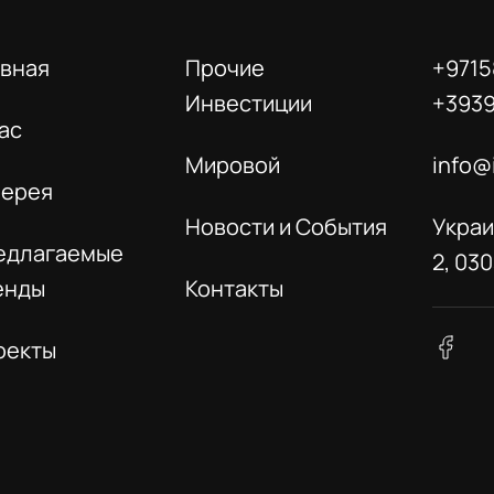
авная
Прочие
+9715
Инвестиции
+393
ас
Мировой
info@
лерея
Новости и События
Украи
едлагаемые
2, 03
енды
Контакты
оекты