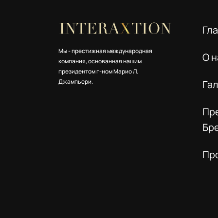
Гл
Мы - престижная международная
О н
компания, основанная нашим
президентом г-ном Марио Л.
Джампьери.
Га
Пр
Бр
Пр