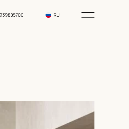
3939885700
RU
EN
UA