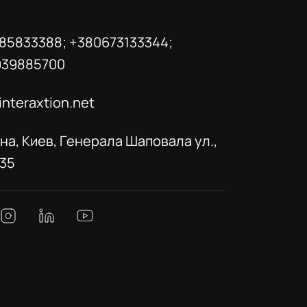
85833388; +380673133344;
939885700
interaxtion.net
на, Киев, Генерала Шаповала ул.,
035