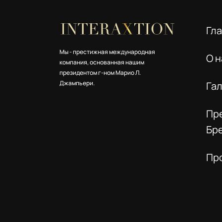
Гл
Мы - престижная международная
О н
компания, основанная нашим
президентом г-ном Марио Л.
Джампьери.
Га
Пр
Бр
Пр