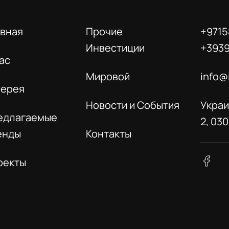
авная
Прочие
+9715
Инвестиции
+393
ас
Мировой
info@
лерея
Новости и События
Украи
едлагаемые
2, 03
енды
Контакты
оекты