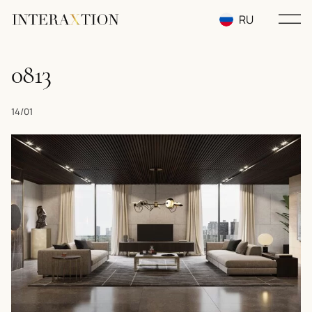
RU
EN
0813
UA
14/01