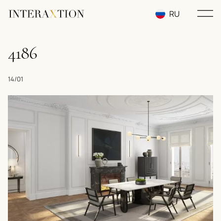
RU
EN
4186
UA
14/01