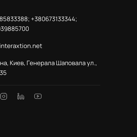
85833388; +380673133344;
939885700
interaxtion.net
на, Киев, Генерала Шаповала ул.,
035