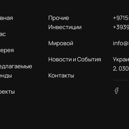
авная
Прочие
+9715
Инвестиции
+393
ас
Мировой
info@
лерея
Новости и События
Украи
едлагаемые
2, 03
енды
Контакты
оекты