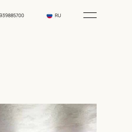
3939885700
RU
EN
UA