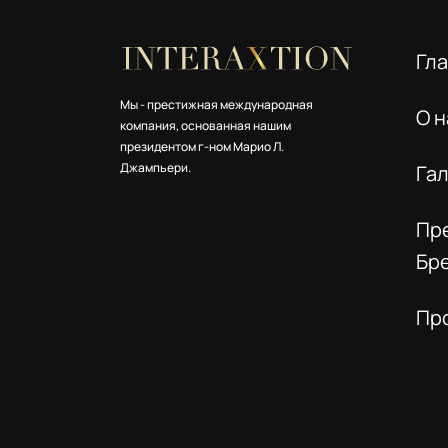
Гл
Мы - престижная международная
О н
компания, основанная нашим
президентом г-ном Марио Л.
Джампьери.
Га
Пр
Бр
Пр