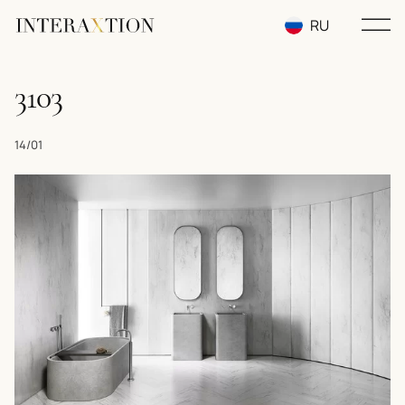
RU
EN
3103
UA
14/01