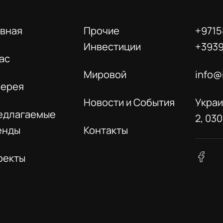
авная
Прочие
+9715
Инвестиции
+393
ас
Мировой
info@
лерея
Новости и События
Украи
едлагаемые
2, 03
енды
Контакты
оекты