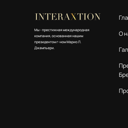
Гл
Мы - престижная международная
О н
компания, основанная нашим
президентом г-ном Марио Л.
Джампьери.
Га
Пр
Бр
Пр