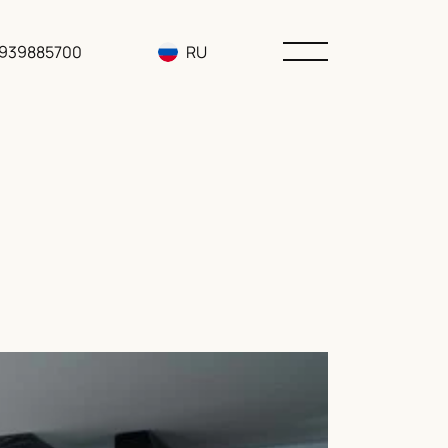
3939885700
RU
EN
UA