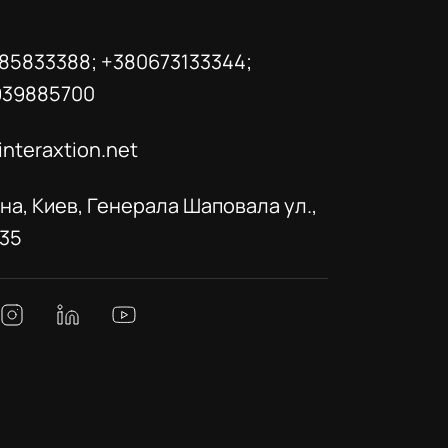
85833388; +380673133344;
939885700
interaxtion.net
на, Киев, Генерала Шаповала ул.,
035