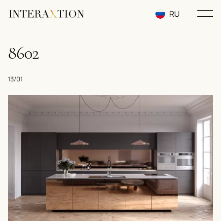
RU
EN
8602
UA
13/01