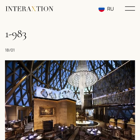
RU
EN
1-983
UA
18/01