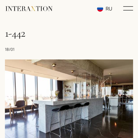
RU
EN
1-442
UA
18/01