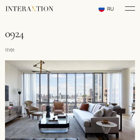
RU
EN
0924
UA
17/01