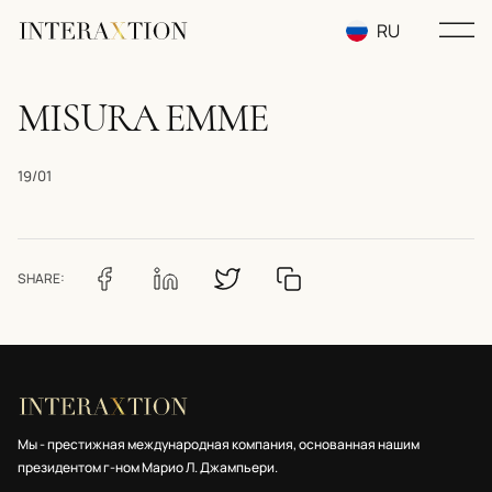
RU
EN
MISURA EMME
UA
19/01
SHARE:
Мы - престижная международная компания, основанная нашим
президентом г-ном Марио Л. Джампьери.