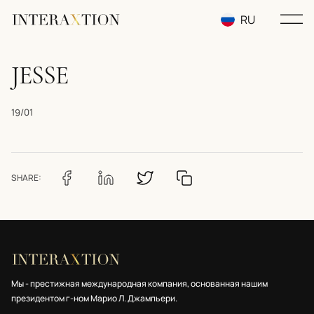
RU
EN
JESSE
UA
19/01
SHARE:
Мы - престижная международная компания, основанная нашим
президентом г-ном Марио Л. Джампьери.