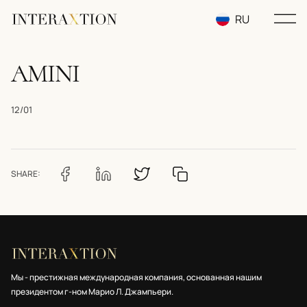
RU
EN
AMINI
UA
12/01
SHARE:
Мы - престижная международная компания, основанная нашим
президентом г-ном Марио Л. Джампьери.